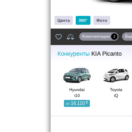
Цвета
360°
Фото
Комплектации
Ви
2
Конкуренты
KIA Picanto
Hyundai
Toyota
i10
iQ
$
16.110
от