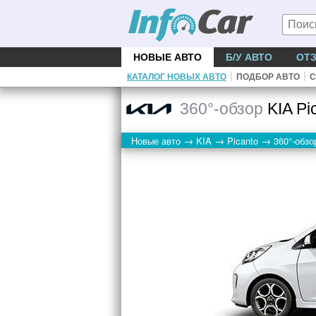
НОВЫЕ АВТО
Б/У АВТО
ОТ
|
|
КАТАЛОГ НОВЫХ АВТО
ПОДБОР АВТО
С
360°-обзор
KIA Pi
→
→
→
Новые авто
KIA
Picanto
360°-обзо