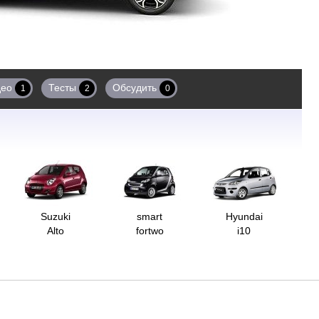
део
Тесты
Обсудить
1
2
0
Suzuki
smart
Hyundai
Alto
fortwo
i10