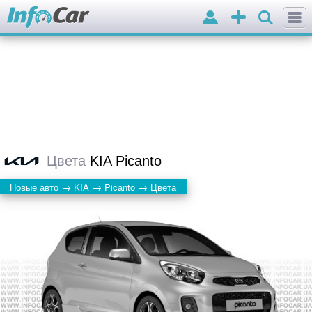
Войти
Добавить
объявление
Цвета
KIA Picanto
→
→
→
Новые авто
KIA
Picanto
Цвета