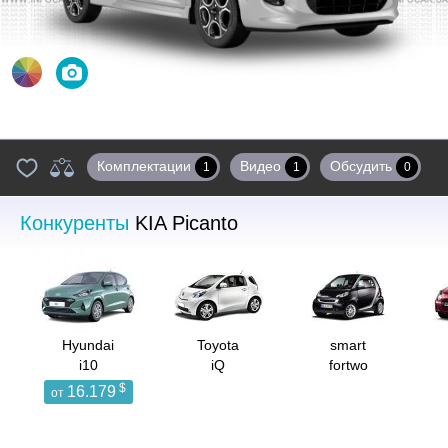
Цвета
Фото
Комплектации
Видео
Обсудить
1
1
0
Конкуренты
KIA Picanto
Hyundai
Toyota
smart
i10
iQ
fortwo
$
16.179
от