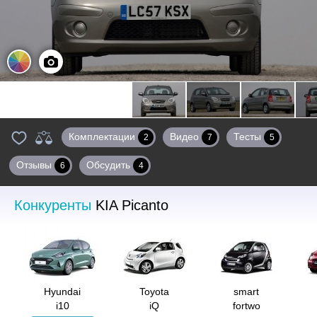
Цвета
Фото
Комплектации
Видео
Тесты
2
7
5
Отзывы
Обсудить
6
4
Конкуренты
KIA Picanto
Hyundai
Toyota
smart
i10
iQ
fortwo