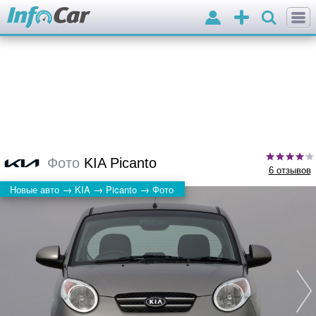
Войти
Добавить
объявление
Фото
KIA Picanto
6 отзывов
→
→
→
Новые авто
KIA
Picanto
Фото