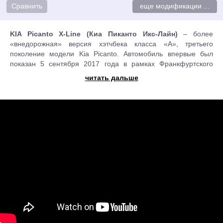
еще модификации ...
KIA Picanto X-Line (Киа Пиканто Икс-Лайн)
– более
«внедорожная» версия хэтчбека класса «А», третьего
поколение модели Kia Picanto. Автомобиль впервые был
показан 5 сентября 2017 года в рамках Франкфуртского
автосалона.
читать дальше
Мода на кроссоверы не обошла стороной и маленький
хэтчбек KIA Picanto. Естественно, покорителем бездорожья
данный автомобиль назвать никак нельзя, несмотря даже на
то, что дорожный просвет у него 156 мм, что на 15 мм
больше чем у стандартной версии. Справедливости ради
стоит отметить, что автомобиль действительно стал
выглядеть более выразительней и мужественней.
Отличительными дизайнерскими особенностями версии X-
Line являются фирменные 16-дюймовые диски,
выполненная в фирменной стилистике решетка радиатора
«Tiger Nose» («Улыбка тигра»), более рельефные передние
и задние бампера, в нижней части которых установлены
пластиковые защитные накладки «под металл». А черные
накладки на колесных арках и порогах очередной раз