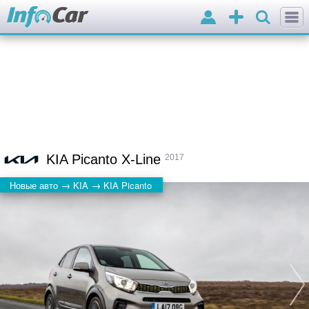
Войти
Добавить
объявление
KIA Picanto X-Line
2017
→
→
Новые авто
KIA
KIA Picanto