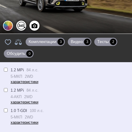
Цвета
360°
Фото
Комплектации
Видео
Тесты
3
3
2
Обсудить
0
1.2 MPi
84 л.с.
5-МКП
2WD
характеристики
1.2 MPi
84 л.с.
4-АКП
2WD
характеристики
1.0 T-GDI
100 л.с.
5-МКП
2WD
характеристики