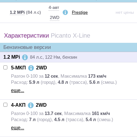
4-авт
1.2 MPi
(84 л.с)
Prestige
нет цены
2WD
Характеристики
Picanto X-Line
Бензиновые версии
1.2 MPi
84 л.с, 122 Нм, бензин
5-МКП
2WD
Разгон 0-100 за
12 сек
,
Максималка
173 км/ч
Расход:
5.9 л
(город),
4.8 л
(трасса),
5.6 л
(смеш.)
еще...
4-АКП
2WD
Разгон 0-100 за
13.7 сек
,
Максималка
161 км/ч
Расход:
7 л
(город),
4.5 л
(трасса),
5.4 л
(смеш.)
еще...