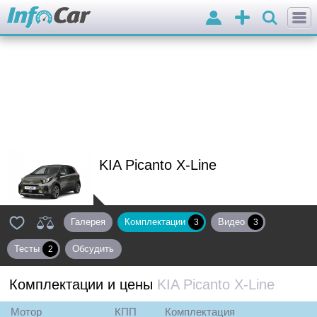
Войти
Добавить
объявление
KIA Picanto X-Line
Галерея
Комплектации
Видео
3
3
Тесты
Обсудить
2
Комплектации и цены
KIA Picanto X-Line
Мотор
КПП
Комплектация