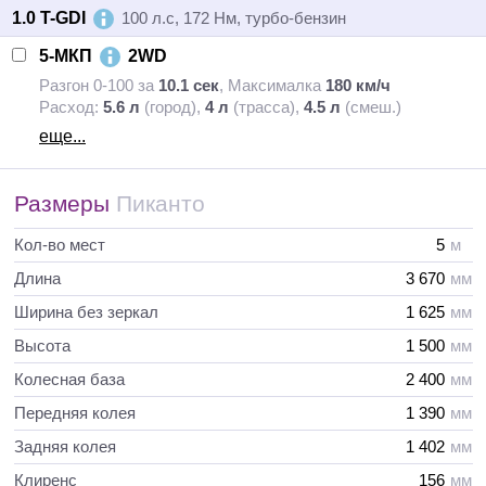
1.0 T-GDI
100 л.с, 172 Нм, турбо-бензин
5-МКП
2WD
Разгон 0-100 за
10.1 сек
,
Максималка
180 км/ч
Расход:
5.6 л
(город),
4 л
(трасса),
4.5 л
(смеш.)
еще...
Размеры
Пиканто
Кол-во мест
5
м
Длина
3 670
мм
Ширина без зеркал
1 625
мм
Высота
1 500
мм
Колесная база
2 400
мм
Передняя колея
1 390
мм
Задняя колея
1 402
мм
Клиренс
156
мм