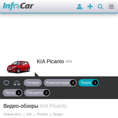
Войти
Добавить
объявление
KIA Picanto
2010
Галерея
Комплектации
Видео
4
1
Тесты
Обсудить
1
2
Видео-обзоры
KIA Picanto
→
→
→
Новые авто
KIA
Picanto
Видео