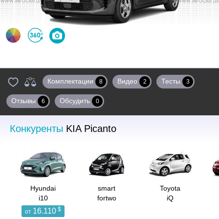
Цвета
360°
Фото
Комплектации
Видео
Тесты
8
2
3
Отзывы
Обсудить
6
0
Конкуренты
KIA Picanto
Hyundai
smart
Toyota
i10
fortwo
iQ
$
16.110
от