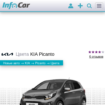
Войти
Добавить
объявление
Цвета
KIA Picanto
6 отзывов
→
→
→
Новые авто
KIA
Picanto
Цвета