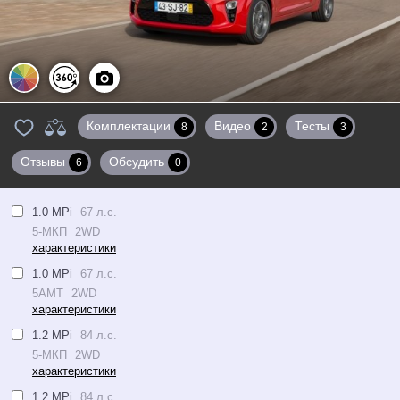
Цвета
360°
Фото
Комплектации
Видео
Тесты
8
2
3
Отзывы
Обсудить
6
0
1.0 MPi
67 л.с.
5-МКП
2WD
характеристики
1.0 MPi
67 л.с.
5AMT
2WD
характеристики
1.2 MPi
84 л.с.
5-МКП
2WD
характеристики
1.2 MPi
84 л.с.