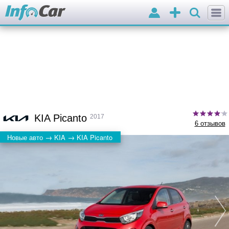
Войти
Добавить
объявление
KIA Picanto
2017
6 отзывов
→
→
Новые авто
KIA
KIA Picanto