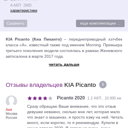
4-АКП
2WD
характеристики
еще комплектации ...
KIA Picanto (Киа Пиканто)
– переднеприводный хэтчбек
класса «А», известный также под именем Morning. Премьера
третьего поколения модели состоялась в рамках Женевского
автосалона в марте 2017 года.
Главным заданием дизайнерских центров в Namyang (Korea)
читать дальше
и Frankfurt (Germany) было придать субкомпакту KIA Picanto
молодежный и динамичный имидж. Несмотря на узнаваемую
внешность, кузов хэтчбека стал более угловатым, капот
Отзывы владельцев
KIA Picanto
6
прибавил в длине, бамперы изменили свою архитектуру, а
устаревшую оптику заменили на современные приборы с
диодным наполнением. Для тех, кто хочет еще больше
Picanto 2020
1.2 АКП , 10.000 км
выделиться из толпы, предлагается версия GT Line с
Сразу обращаю Ваше внимание, что это отзыв
агрессивным спортивным обвесом, задним спойлером и
Аня
девушки неважно, сколько мне лет, которая мало
крупными колесными дисками фирменного дизайна.
Москва
что знает о машинах, я просто езжу на ней. Читать
Россия
Построенный на новой платформе, автомобиль стал
много, если коротко, то я рекомендую. Купили в
длиннее предшественника и его габаритные размеры Д/Ш/В
конце апреля 2020. Я довольна очень-очень,