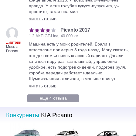
теперь составляют 3595/1595/1485 мм соответственно,
правда. У меня голубая кукуся-пупусичка, уж
колесная база также увеличилась до 2400 мм. Благодаря
простите, такая она мил...
этому полезный объем багажного отделения увеличился с
читать отзыв
200 до 255 литров, а при сложенных спинках заднего ряда
сидений эта цифра достигает 1010 л (+140 л). При этом
Picanto 2017
доступны, как четырех, так и пятиместные модификации,
1.2 АКП GT-Line, 40.000 км
первые оснащаются иным задним диваном с двумя
Дмитрий
Машина есть у моих родителей. Брали в
подголовниками и ремнями безопасности вместо трех.
Москва
автосалоне примерно 3 года назад. Могу сказать,
Россия
Выразительный салон Киа Пиканто может похвастаться
что для семьи очень классный вариант. Давали
достойным уровнем комфорта, яркими стилистическими
кататься пару раз, газ плавный, управление
решениями, качественными отделочными материалами и
удобное, есть подогрев сидений, подогрев руля,
богатым оснащением. Главная панель выделяется крупными
коробка передач работает идеально.
овалами дефлекторов климатической системы,
Шумоизоляция отличная, в машине присут...
расположенных по бокам, центральное место вертикально
читать отзыв
занял 7-дюймовый экран мультимедийной системы с
поддержкой Apple CarPlay и Android Auto, под которым,
еще 4 отзыва
отделенные декоративной планкой, нашли свое место
горизонтальные «дуйки» и компактная консоль управления
климатом. Позади трехспицевого мультируля находиться
Конкуренты
KIA Picanto
комбинированный приборный щиток с небольшим TFT
дисплеем. Перечень доступного оборудования включает
беспроводную зарядку мобильных устройств, бесключевой